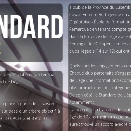
1 club de la Province du Luxemb
Royale Entente Bertrigeoise en as
Orgéotoise - École de formatio
Remarque : en tenant compte que
dans la Province de Liège avaient 
Seraing et le FC Eupen, jumelé a
clubs liégeois (14 sur 19) qui ont 
Quels sont les engagements con
Chaque club partenaire s’engag
 des 14 clubs en partenariat
de Liège une information/recomm
rd de Liège.
plus prometteurs des catégories
De son côté, le Standard de Lièg
notamment :
n place à partir de la saison
- à accepter un transfert définit
ur base d'un critère objectif, à
âgé de 17 ans minimum que notr
ellisés ACFF 2 et 3 étoiles.
aurait trouvé un accord avec le 
 :