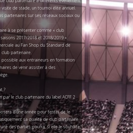
ue club partenaire à différents événement
 visite de stade, un tournoi élite annuel.
ubs partenaires sur ses réseaux sociaux ou
naire à se présenter comme « club
 saisons 2017/2018 et 2018/2019 ».
merciale au Fan Shop du Standard de
u club partenaire.
 possible aux entraineurs en formation
naires de venir assister à des
iège.
t ?
on par le club partenaire du label ACFF 2
sposera d’une année pour tenter de le
matiquement sa qualité de club partenaire.
ne des parties pourra, si elle le souhaite,