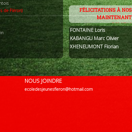
ntois
FÉLICITATIONS À NOS
es de Fléron)
MAINTENANT 
DU STAN
FONTAINE Loris
in
KABANGU Marc Olivier
XHENEUMONT Florian
NOUS JOINDRE
ecoledesjeunesfleron@hotmail.com