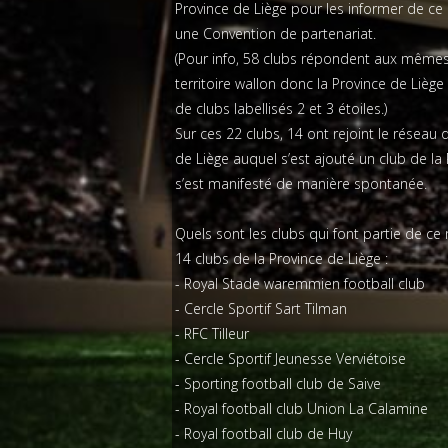
Province de Liège pour les informer de ce 
une Convention de partenariat.
(Pour info, 58 clubs répondent aux mêmes
territoire wallon donc la Province de Liè
de clubs labellisés 2 et 3 étoiles.)
Sur ces 22 clubs, 14 ont rejoint le réseau
de Liège auquel s’est ajouté un club de l
s’est manifesté de manière spontanée.
Quels sont les clubs qui font partie de ce
14 clubs de la Province de Liège :
- Royal Stade waremmien football club
- Cercle Sportif Sart Tilman
- RFC Tilleur
- Cercle Sportif Jeunesse Verviétoise
- Sporting football club de Saive
- Royal football club Union La Calamine
- Royal football club de Huy